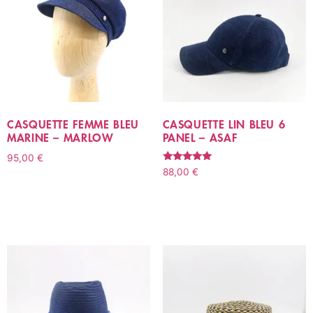
CASQUETTE FEMME BLEU
CASQUETTE LIN BLEU 6
MARINE – MARLOW
PANEL – ASAF
95,00
€
Note
88,00
€
5.00
CHOIX DES OPTIONS
sur 5
CHOIX DES OPTIONS