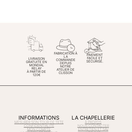
CHOIX DES OPTIONS
CHOIX DES OPTIONS
FABRICATION À
PAIEMENT
LA
FACILE ET
LIVRAISON
COMMANDE
SÉCURISÉ.
GRATUITE EN
DEPUIS
MONDIAL
NOTRE
RELAY
ATELIER DE
À PARTIR DE
CLISSON
120€
INFORMATIONS
LA CHAPELLERIE
MESURER SON TOUR DE TETE
À PROPOS
CONFIDENTIALITÉ
NOUS CONTACTER
MON COMPTE
ENTRETIEN ET SAV