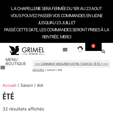
LA CHAPELLERIE SERA FERMÉE DU 1ER AU 23 AOUT
VOUS POUVEZ PASSER VOS COMMANDES EN LIGNE
JUSQU’AU 23 JUILLET
PASSÉ CETTE DATE, LES COMMANDES SERONT PRISES À LA
RENTRÉE. MERCI
0
SUR MESURE
A PROPOS
CONTACT / RDV SHOWROOM
MENU
BOUTIQUE
>>> COMMENT MESURER VOTRE TOUR DE TÊTE ? <<<
ACCUEIL
/ saison / été
CARTES CADEAU
Accueil
/ Saison / été
ÉTÉ
32 résultats affichés