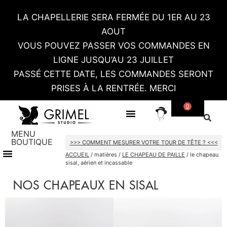
LA CHAPELLERIE SERA FERMÉE DU 1ER AU 23
AOUT
VOUS POUVEZ PASSER VOS COMMANDES EN
LIGNE JUSQU’AU 23 JUILLET
PASSÉ CETTE DATE, LES COMMANDES SERONT
PRISES À LA RENTRÉE. MERCI
0
SUR MESURE
CONTACT / RDV SHOWROOM
MENU
BOUTIQUE
>>> COMMENT MESURER VOTRE TOUR DE TÊTE ? <<<
TOUT LE SHOP
CARTES CADEAU
ACCUEIL
/ matières /
LE CHAPEAU DE PAILLE
/ le chapeau
sisal, aérien et incassable
NOS CHAPEAUX EN SISAL