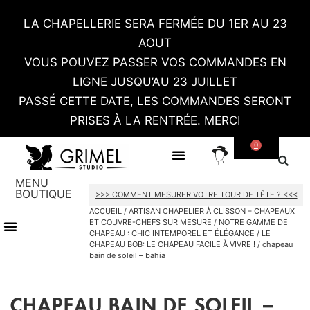
LA CHAPELLERIE SERA FERMÉE DU 1ER AU 23
AOUT
VOUS POUVEZ PASSER VOS COMMANDES EN
LIGNE JUSQU’AU 23 JUILLET
PASSÉ CETTE DATE, LES COMMANDES SERONT
PRISES À LA RENTRÉE. MERCI
0
SUR MESURE
CONTACT / RDV SHOWROOM
MENU
BOUTIQUE
>>> COMMENT MESURER VOTRE TOUR DE TÊTE ? <<<
ACCUEIL
/
ARTISAN CHAPELIER À CLISSON – CHAPEAUX
ET COUVRE-CHEFS SUR MESURE
/
NOTRE GAMME DE
TOUT LE SHOP
CARTES CADEAU
CHAPEAU : CHIC INTEMPOREL ET ÉLÉGANCE
/
LE
CHAPEAU BOB: LE CHAPEAU FACILE À VIVRE !
/ chapeau
bain de soleil – bahia
CHAPEAU BAIN DE SOLEIL –