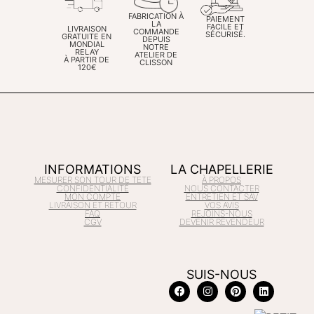
FABRICATION À
PAIEMENT
LA
FACILE ET
LIVRAISON
COMMANDE
SÉCURISÉ.
GRATUITE EN
DEPUIS
MONDIAL
NOTRE
RELAY
ATELIER DE
À PARTIR DE
CLISSON
120€
INFORMATIONS
LA CHAPELLERIE
MESURER SON TOUR DE TETE
À PROPOS
CONFIDENTIALITÉ
NOUS CONTACTER
MON COMPTE
ENTRETIEN ET SAV
LIVRAISON ET RETOUR
VOS AVIS
FAQ
REJOINS-NOUS
CGV
DEVENIR REVENDEUR
SUIS-NOUS