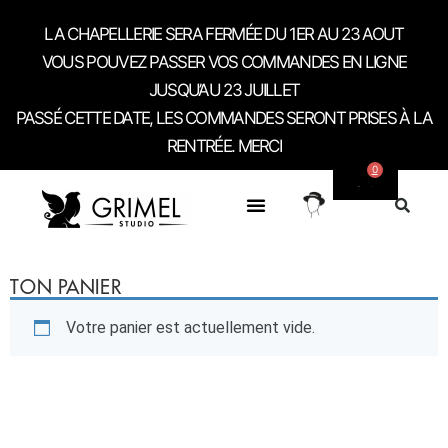
LA CHAPELLERIE SERA FERMÉE DU 1ER AU 23 AOUT
VOUS POUVEZ PASSER VOS COMMANDES EN LIGNE
JUSQU’AU 23 JUILLET
PASSÉ CETTE DATE, LES COMMANDES SERONT PRISES À LA
RENTRÉE. MERCI
0
SUR MESURE
CONTACT / RDV SHOWROOM
TON PANIER
Votre panier est actuellement vide.
RETOUR À LA BOUTIQUE