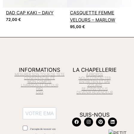
DAD CAP KAKI – DAVY
CASQUETTE FEMME
72,00
€
VELOURS – MARLOW
95,00
€
INFORMATIONS
LA CHAPELLERIE
MESURER SON TOUR DE TETE
À PROPOS
CONFIDENTIALITÉ
NOUS CONTACTER
MON COMPTE
ENTRETIEN ET SAV
LIVRAISON ET RETOUR
VOS AVIS
FAQ
REJOINS-NOUS
CGV
DEVENIR REVENDEUR
SUIS-NOUS