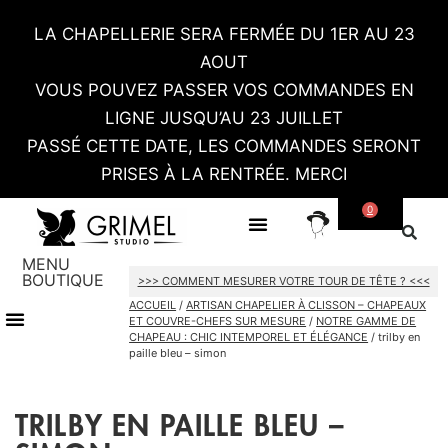
LA CHAPELLERIE SERA FERMÉE DU 1ER AU 23
AOUT
VOUS POUVEZ PASSER VOS COMMANDES EN
LIGNE JUSQU’AU 23 JUILLET
PASSÉ CETTE DATE, LES COMMANDES SERONT
PRISES À LA RENTRÉE. MERCI
0
SUR MESURE
CONTACT / RDV SHOWROOM
MENU
BOUTIQUE
>>> COMMENT MESURER VOTRE TOUR DE TÊTE ? <<<
ACCUEIL
/
ARTISAN CHAPELIER À CLISSON – CHAPEAUX
TOUT LE SHOP
CARTES CADEAU
ET COUVRE-CHEFS SUR MESURE
/
NOTRE GAMME DE
CHAPEAU : CHIC INTEMPOREL ET ÉLÉGANCE
/ trilby en
paille bleu – simon
TRILBY EN PAILLE BLEU –