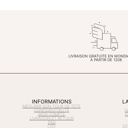
LIVRAISON GRATUITE EN MONDI
À PARTIR DE 120€
INFORMATIONS
L
MESURER SON TOUR DE TETE
CONFIDENTIALITÉ
N
MON COMPTE
E
LIVRAISON ET RETOUR
FAQ
CGV
DE