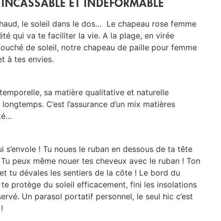
INCASSABLE ET INDÉFORMABLE
chaud, le soleil dans le dos…
Le chapeau rose femme
é qui va te faciliter la vie.
A la plage, en virée
couché de soleil, notre chapeau de paille pour femme
et à tes envies.
emporelle, sa matière qualitative et naturelle
s longtemps. C’est l’assurance d’un mix matières
été…
i s’envole ! Tu noues
le ruban en dessous de ta tête
e. Tu peux même nouer tes cheveux avec le ruban ! Ton
t tu dévales les sentiers de la côte !
Le bord du
te protège du soleil efficacement, f
ini les insolations
servé. Un parasol portatif personnel, le seul hic c’est
!