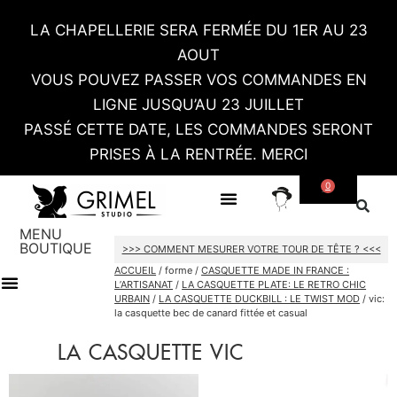
LA CHAPELLERIE SERA FERMÉE DU 1ER AU 23
AOUT
VOUS POUVEZ PASSER VOS COMMANDES EN
LIGNE JUSQU’AU 23 JUILLET
PASSÉ CETTE DATE, LES COMMANDES SERONT
PRISES À LA RENTRÉE. MERCI
0
SUR MESURE
CONTACT / RDV SHOWROOM
MENU
BOUTIQUE
>>> COMMENT MESURER VOTRE TOUR DE TÊTE ? <<<
ACCUEIL
/ forme /
CASQUETTE MADE IN FRANCE :
L’ARTISANAT
/
LA CASQUETTE PLATE: LE RETRO CHIC
URBAIN
/
LA CASQUETTE DUCKBILL : LE TWIST MOD
/ vic:
TOUT LE SHOP
CARTES CADEAU
la casquette bec de canard fittée et casual
LA CASQUETTE VIC