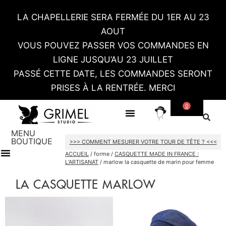
LA CHAPELLERIE SERA FERMÉE DU 1ER AU 23
AOUT
VOUS POUVEZ PASSER VOS COMMANDES EN
LIGNE JUSQU’AU 23 JUILLET
PASSÉ CETTE DATE, LES COMMANDES SERONT
PRISES À LA RENTRÉE. MERCI
0
SUR MESURE
CONTACT / RDV SHOWROOM
MENU
BOUTIQUE
>>> COMMENT MESURER VOTRE TOUR DE TÊTE ? <<<
ACCUEIL
/ forme /
CASQUETTE MADE IN FRANCE :
L’ARTISANAT
/ marlow la casquette de marin pour femme
TOUT LE SHOP
CARTES CADEAU
LA CASQUETTE MARLOW