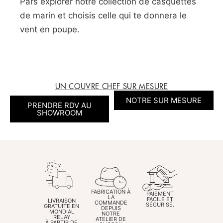
Pars explorer notre collection de casquettes
de marin et choisis celle qui te donnera le
vent en poupe.
UN COUVRE CHEF SUR MESURE
NOTRE SUR MESURE
PRENDRE RDV AU
SHOWROOM
FABRICATION À
PAIEMENT
LA
FACILE ET
LIVRAISON
COMMANDE
SÉCURISÉ.
GRATUITE EN
DEPUIS
MONDIAL
NOTRE
RELAY
ATELIER DE
À PARTIR DE