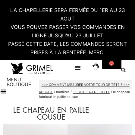
LA CHAPELLERIE SERA FERMÉE DU 1ER AU 23
AOUT
VOUS POUVEZ PASSER VOS COMMANDES EN
LIGNE JUSQU’AU 23 JUILLET
PASSÉ CETTE DATE, LES COMMANDES SERONT
PRISES À LA RENTRÉE. MERCI
0
SUR MESURE
CONTACT / RDV SHOWROOM
MENU
BOUTIQUE
>>> COMMENT MESURER VOTRE TOUR DE TÊTE ? <<<
ACCUEIL
/ matières /
LE CHAPEAU DE PAILLE
/ le chapeau
fabriqué en paille cousue
TOUT LE SHOP
CARTES CADEAU
LE CHAPEAU EN PAILLE
COUSUE