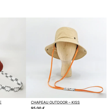
E
CHAPEAU OUTDOOR – KISS
95,00
€