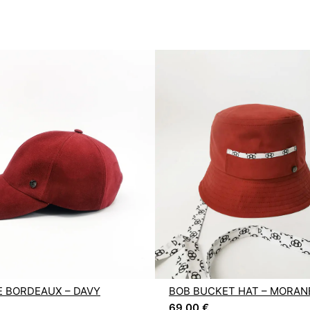
 BORDEAUX – DAVY
BOB BUCKET HAT – MORAN
69,00
€