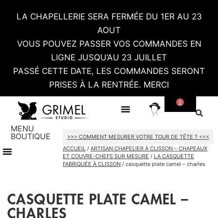
LA CHAPELLERIE SERA FERMÉE DU 1ER AU 23
AOUT
VOUS POUVEZ PASSER VOS COMMANDES EN
LIGNE JUSQU’AU 23 JUILLET
PASSÉ CETTE DATE, LES COMMANDES SERONT
PRISES À LA RENTRÉE. MERCI
0
SUR MESURE
CONTACT / RDV SHOWROOM
MENU
BOUTIQUE
>>> COMMENT MESURER VOTRE TOUR DE TÊTE ? <<<
ACCUEIL
/
ARTISAN CHAPELIER À CLISSON – CHAPEAUX
TOUT LE SHOP
CARTES CADEAU
ET COUVRE-CHEFS SUR MESURE
/
LA CASQUETTE
FABRIQUÉE À CLISSON
/ casquette plate camel – charles
CASQUETTE PLATE CAMEL –
CHARLES