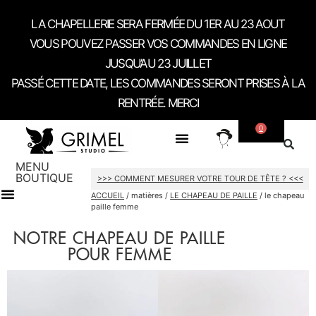
LA CHAPELLERIE SERA FERMÉE DU 1ER AU 23 AOUT
VOUS POUVEZ PASSER VOS COMMANDES EN LIGNE
JUSQU’AU 23 JUILLET
PASSÉ CETTE DATE, LES COMMANDES SERONT PRISES À LA
RENTRÉE. MERCI
0
SUR MESURE
A PROPOS
CONTACT / RDV SHOWROOM
MENU
BOUTIQUE
>>> COMMENT MESURER VOTRE TOUR DE TÊTE ? <<<
ACCUEIL
/ matières /
LE CHAPEAU DE PAILLE
/ le chapeau
paille femme
CARTES CADEAU
NOTRE CHAPEAU DE PAILLE
POUR FEMME