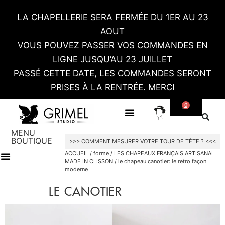
LA CHAPELLERIE SERA FERMÉE DU 1ER AU 23
AOUT
VOUS POUVEZ PASSER VOS COMMANDES EN
LIGNE JUSQU’AU 23 JUILLET
PASSÉ CETTE DATE, LES COMMANDES SERONT
PRISES À LA RENTRÉE. MERCI
0
SUR MESURE
CONTACT / RDV SHOWROOM
MENU
BOUTIQUE
>>> COMMENT MESURER VOTRE TOUR DE TÊTE ? <<<
ACCUEIL
/ forme /
LES CHAPEAUX FRANÇAIS ARTISANAL
MADE IN CLISSON
/ le chapeau canotier: le retro façon
moderne
TOUT LE SHOP
CARTES CADEAU
LE CANOTIER