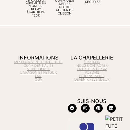
COMMANDE
SÉCURISÉ.
GRATUITE EN
DEPUIS
MONDIAL
NOTRE
RELAY
ATELIER DE
À PARTIR DE
CLISSON
120€
INFORMATIONS
LA CHAPELLERIE
MESURER SON TOUR DE TETE
À PROPOS
CONFIDENTIALITÉ
NOUS CONTACTER
MON COMPTE
ENTRETIEN ET SAV
LIVRAISON ET RETOUR
VOS AVIS
FAQ
REJOINS-NOUS
CGV
DEVENIR REVENDEUR
SUIS-NOUS