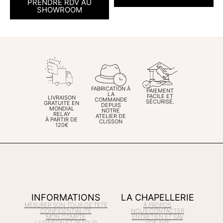
PRENDRE RDV AU
SHOWROOM
FABRICATION À
PAIEMENT
LA
FACILE ET
LIVRAISON
COMMANDE
SÉCURISÉ.
GRATUITE EN
DEPUIS
MONDIAL
NOTRE
RELAY
ATELIER DE
À PARTIR DE
CLISSON
120€
INFORMATIONS
LA CHAPELLERIE
MESURER SON TOUR DE TETE
À PROPOS
CONFIDENTIALITÉ
NOUS CONTACTER
MON COMPTE
ENTRETIEN ET SAV
LIVRAISON ET RETOUR
VOS AVIS