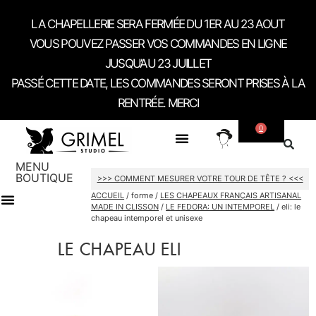
LA CHAPELLERIE SERA FERMÉE DU 1ER AU 23 AOUT
VOUS POUVEZ PASSER VOS COMMANDES EN LIGNE
JUSQU’AU 23 JUILLET
PASSÉ CETTE DATE, LES COMMANDES SERONT PRISES À LA
RENTRÉE. MERCI
0
SUR MESURE
A PROPOS
CONTACT / RDV SHOWROOM
MENU
BOUTIQUE
>>> COMMENT MESURER VOTRE TOUR DE TÊTE ? <<<
ACCUEIL
/ forme /
LES CHAPEAUX FRANÇAIS ARTISANAL
MADE IN CLISSON
/
LE FEDORA: UN INTEMPOREL
/ eli: le
chapeau intemporel et unisexe
CARTES CADEAU
LE CHAPEAU ELI