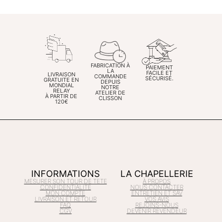
FABRICATION À
PAIEMENT
LA
FACILE ET
LIVRAISON
COMMANDE
SÉCURISÉ.
GRATUITE EN
DEPUIS
MONDIAL
NOTRE
RELAY
ATELIER DE
À PARTIR DE
CLISSON
120€
INFORMATIONS
LA CHAPELLERIE
MESURER SON TOUR DE TETE
À PROPOS
CONFIDENTIALITÉ
NOUS CONTACTER
MON COMPTE
ENTRETIEN ET SAV
LIVRAISON ET RETOUR
VOS AVIS
FAQ
REJOINS-NOUS
CGV
DEVENIR REVENDEUR