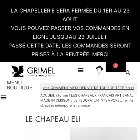
LA CHAPELLERIE SERA FERMÉE DU 1ER AU 23
AOUT
VOUS POUVEZ PASSER VOS COMMANDES EN
LIGNE JUSQU’AU 23 JUILLET
PASSÉ CETTE DATE, LES COMMANDES SERONT
PRISES À LA RENTRÉE. MERCI
0
SUR MESURE
CONTACT / RDV SHOWROOM
MENU
BOUTIQUE
>>> COMMENT MESURER VOTRE TOUR DE TÊTE ? <<<
ACCUEIL
/ forme /
LES CHAPEAUX FRANÇAIS ARTISANAL
MADE IN CLISSON
/
LE FEDORA: UN INTEMPOREL
/ eli: le
chapeau intemporel et unisexe
TOUT LE SHOP
CARTES CADEAU
LE CHAPEAU ELI