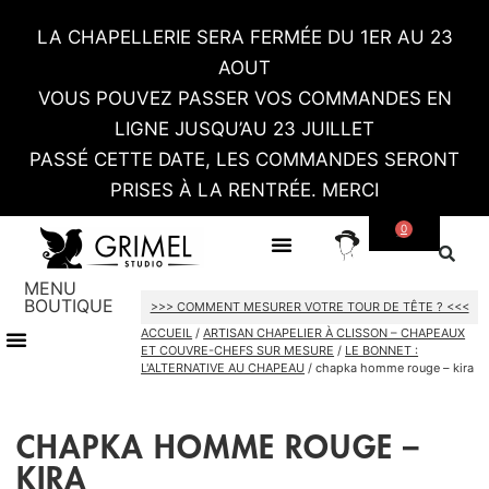
LA CHAPELLERIE SERA FERMÉE DU 1ER AU 23
AOUT
VOUS POUVEZ PASSER VOS COMMANDES EN
LIGNE JUSQU’AU 23 JUILLET
PASSÉ CETTE DATE, LES COMMANDES SERONT
PRISES À LA RENTRÉE. MERCI
0
SUR MESURE
CONTACT / RDV SHOWROOM
MENU
BOUTIQUE
>>> COMMENT MESURER VOTRE TOUR DE TÊTE ? <<<
ACCUEIL
/
ARTISAN CHAPELIER À CLISSON – CHAPEAUX
TOUT LE SHOP
CARTES CADEAU
ET COUVRE-CHEFS SUR MESURE
/
LE BONNET :
L'ALTERNATIVE AU CHAPEAU
/ chapka homme rouge – kira
CHAPKA HOMME ROUGE –
KIRA