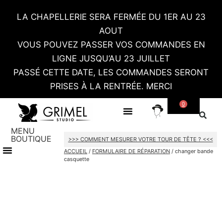
LA CHAPELLERIE SERA FERMÉE DU 1ER AU 23
AOUT
VOUS POUVEZ PASSER VOS COMMANDES EN
LIGNE JUSQU’AU 23 JUILLET
PASSÉ CETTE DATE, LES COMMANDES SERONT
PRISES À LA RENTRÉE. MERCI
0
SUR MESURE
CONTACT / RDV SHOWROOM
MENU
BOUTIQUE
>>> COMMENT MESURER VOTRE TOUR DE TÊTE ? <<<
TOUT LE SHOP
CARTES CADEAU
ACCUEIL
/
FORMULAIRE DE RÉPARATION
/ changer bande
casquette