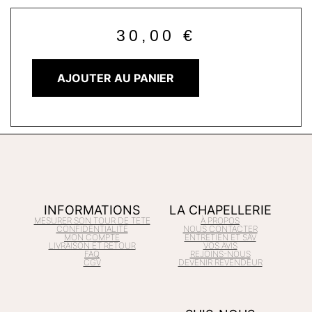
30,00
€
AJOUTER AU PANIER
INFORMATIONS
LA CHAPELLERIE
MESURER SON TOUR DE TETE
À PROPOS
CONFIDENTIALITÉ
NOUS CONTACTER
MON COMPTE
ENTRETIEN ET SAV
LIVRAISON ET RETOUR
VOS AVIS
FAQ
REJOINS-NOUS
CGV
DEVENIR REVENDEUR