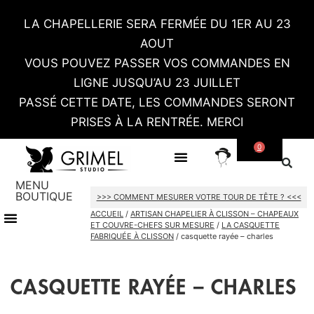
LA CHAPELLERIE SERA FERMÉE DU 1ER AU 23
AOUT
VOUS POUVEZ PASSER VOS COMMANDES EN
LIGNE JUSQU’AU 23 JUILLET
PASSÉ CETTE DATE, LES COMMANDES SERONT
PRISES À LA RENTRÉE. MERCI
0
SUR MESURE
CONTACT / RDV SHOWROOM
MENU
BOUTIQUE
>>> COMMENT MESURER VOTRE TOUR DE TÊTE ? <<<
ACCUEIL
/
ARTISAN CHAPELIER À CLISSON – CHAPEAUX
TOUT LE SHOP
CARTES CADEAU
ET COUVRE-CHEFS SUR MESURE
/
LA CASQUETTE
FABRIQUÉE À CLISSON
/ casquette rayée – charles
CASQUETTE RAYÉE – CHARLES