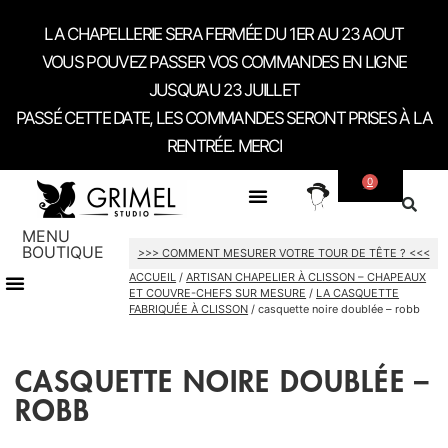
LA CHAPELLERIE SERA FERMÉE DU 1ER AU 23 AOUT
VOUS POUVEZ PASSER VOS COMMANDES EN LIGNE
JUSQU’AU 23 JUILLET
PASSÉ CETTE DATE, LES COMMANDES SERONT PRISES À LA
RENTRÉE. MERCI
0
SUR MESURE
A PROPOS
CONTACT / RDV SHOWROOM
MENU
BOUTIQUE
>>> COMMENT MESURER VOTRE TOUR DE TÊTE ? <<<
ACCUEIL
/
ARTISAN CHAPELIER À CLISSON – CHAPEAUX
CARTES CADEAU
ET COUVRE-CHEFS SUR MESURE
/
LA CASQUETTE
FABRIQUÉE À CLISSON
/ casquette noire doublée – robb
CASQUETTE NOIRE DOUBLÉE –
ROBB