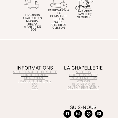
FABRICATION À
PAIEMENT
LA
FACILE ET
LIVRAISON
COMMANDE
SÉCURISÉ.
GRATUITE EN
DEPUIS
MONDIAL
NOTRE
RELAY
ATELIER DE
À PARTIR DE
CLISSON
120€
INFORMATIONS
LA CHAPELLERIE
MESURER SON TOUR DE TETE
À PROPOS
CONFIDENTIALITÉ
NOUS CONTACTER
MON COMPTE
ENTRETIEN ET SAV
LIVRAISON ET RETOUR
VOS AVIS
FAQ
REJOINS-NOUS
CGV
DEVENIR REVENDEUR
SUIS-NOUS