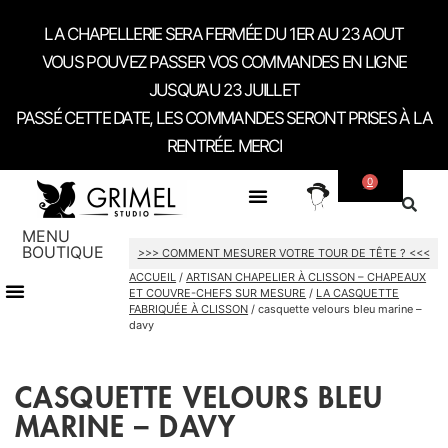
LA CHAPELLERIE SERA FERMÉE DU 1ER AU 23 AOUT
VOUS POUVEZ PASSER VOS COMMANDES EN LIGNE
JUSQU’AU 23 JUILLET
PASSÉ CETTE DATE, LES COMMANDES SERONT PRISES À LA
RENTRÉE. MERCI
0
SUR MESURE
CONTACT / RDV SHOWROOM
MENU
BOUTIQUE
>>> COMMENT MESURER VOTRE TOUR DE TÊTE ? <<<
ACCUEIL
/
ARTISAN CHAPELIER À CLISSON – CHAPEAUX
TOUT LE SHOP
CARTES CADEAU
ET COUVRE-CHEFS SUR MESURE
/
LA CASQUETTE
FABRIQUÉE À CLISSON
/ casquette velours bleu marine –
davy
CASQUETTE VELOURS BLEU
MARINE – DAVY