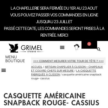
LA CHAPELLERIE SERA FERMÉE DU 1ER AU 23 AOUT
VOUS POUVEZ PASSER VOS COMMANDES EN LIGNE
JUSQU’AU 23 JUILLET
PASSÉ CETTE DATE, LES COMMANDES SERONT PRISES À LA
RENTRÉE. MERCI
0
SUR MESURE
CONTACT / RDV SHOWROOM
MENU
BOUTIQUE
>>> COMMENT MESURER VOTRE TOUR DE TÊTE ? <<<
ACCUEIL
/
ARTISAN CHAPELIER À CLISSON – CHAPEAUX
TOUT LE SHOP
CARTES CADEAU
ET COUVRE-CHEFS SUR MESURE
/
LA CASQUETTE
FABRIQUÉE À CLISSON
/ casquette américaine snapback
rouge- cassius
CASQUETTE AMÉRICAINE
SNAPBACK ROUGE- CASSIUS