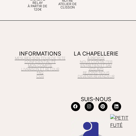
NOTRE
RELAY
ATELIER DE
À PARTIR DE
CLISSON
120€
INFORMATIONS
LA CHAPELLERIE
MESURER SON TOUR DE TETE
À PROPOS
CONFIDENTIALITÉ
NOUS CONTACTER
MON COMPTE
ENTRETIEN ET SAV
LIVRAISON ET RETOUR
VOS AVIS
FAQ
REJOINS-NOUS
CGV
DEVENIR REVENDEUR
SUIS-NOUS