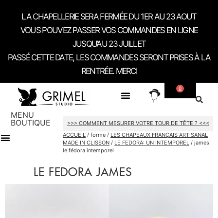
LA CHAPELLERIE SERA FERMÉE DU 1ER AU 23 AOUT
VOUS POUVEZ PASSER VOS COMMANDES EN LIGNE
JUSQU’AU 23 JUILLET
PASSÉ CETTE DATE, LES COMMANDES SERONT PRISES À LA
RENTRÉE. MERCI
0
SUR MESURE
A PROPOS
CONTACT / RDV SHOWROOM
MENU
BOUTIQUE
>>> COMMENT MESURER VOTRE TOUR DE TÊTE ? <<<
ACCUEIL
/ forme /
LES CHAPEAUX FRANÇAIS ARTISANAL
MADE IN CLISSON
/
LE FEDORA: UN INTEMPOREL
/ james
le fédora intemporel
CARTES CADEAU
LE FEDORA JAMES