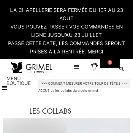
LA CHAPELLERIE SERA FERMÉE DU 1ER AU 23
AOUT
VOUS POUVEZ PASSER VOS COMMANDES EN
LIGNE JUSQU’AU 23 JUILLET
PASSÉ CETTE DATE, LES COMMANDES SERONT
PRISES À LA RENTRÉE. MERCI
0
SUR MESURE
CONTACT / RDV SHOWROOM
MENU
BOUTIQUE
>>> COMMENT MESURER VOTRE TOUR DE TÊTE ? <<<
TOUT LE SHOP
CARTES CADEAU
ACCUEIL
/ les collabs du studio grimel
LES COLLABS