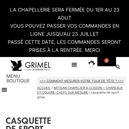
LA CHAPELLERIE SERA FERMÉE DU 1ER AU 23
AOUT
VOUS POUVEZ PASSER VOS COMMANDES EN
LIGNE JUSQU’AU 23 JUILLET
PASSÉ CETTE DATE, LES COMMANDES SERONT
PRISES À LA RENTRÉE. MERCI
0
SUR MESURE
CONTACT / RDV SHOWROOM
MENU
BOUTIQUE
>>> COMMENT MESURER VOTRE TOUR DE TÊTE ? <<<
ACCUEIL
/
ARTISAN CHAPELIER À CLISSON – CHAPEAUX
TOUT LE SHOP
CARTES CADEAU
ET COUVRE-CHEFS SUR MESURE
/ casquette de sport
grise
CASQUETTE