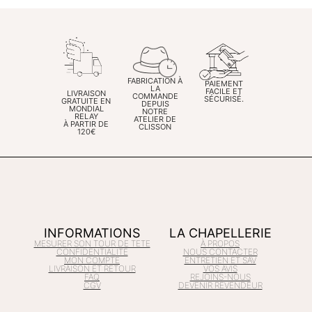
FABRICATION À
PAIEMENT
LA
FACILE ET
LIVRAISON
COMMANDE
SÉCURISÉ.
GRATUITE EN
DEPUIS
MONDIAL
NOTRE
RELAY
ATELIER DE
À PARTIR DE
CLISSON
120€
INFORMATIONS
LA CHAPELLERIE
MESURER SON TOUR DE TETE
À PROPOS
CONFIDENTIALITÉ
NOUS CONTACTER
MON COMPTE
ENTRETIEN ET SAV
LIVRAISON ET RETOUR
VOS AVIS
FAQ
REJOINS-NOUS
CGV
DEVENIR REVENDEUR