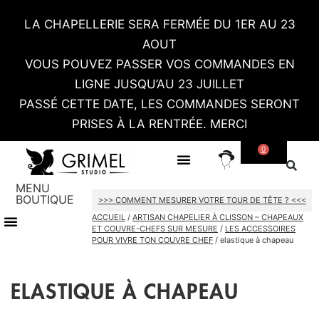
LA CHAPELLERIE SERA FERMÉE DU 1ER AU 23
AOUT
VOUS POUVEZ PASSER VOS COMMANDES EN
LIGNE JUSQU’AU 23 JUILLET
PASSÉ CETTE DATE, LES COMMANDES SERONT
PRISES À LA RENTRÉE. MERCI
0
SUR MESURE
CONTACT / RDV SHOWROOM
MENU
BOUTIQUE
>>> COMMENT MESURER VOTRE TOUR DE TÊTE ? <<<
ACCUEIL
/
ARTISAN CHAPELIER À CLISSON – CHAPEAUX
TOUT LE SHOP
CARTES CADEAU
ET COUVRE-CHEFS SUR MESURE
/
LES ACCESSOIRES
POUR VIVRE TON COUVRE CHEF
/ elastique à chapeau
ELASTIQUE À CHAPEAU