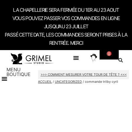
LA CHAPELLERIE SERA FERMÉE DU 1ER AU 23 AOUT
VOUS POUVEZ PASSER VOS COMMANDES EN LIGNE
JUSQU’AU 23 JUILLET
PASSÉ CETTE DATE, LES COMMANDES SERONT PRISES À LA
RENTRÉE. MERCI
0
SUR MESURE
A PROPOS
CONTACT / RDV SHOWROOM
MENU
BOUTIQUE
>>> COMMENT MESURER VOTRE TOUR DE TÊTE ? <<<
CARTES CADEAU
ACCUEIL
/
UNCATEGORIZED
/ commande trilby cyril