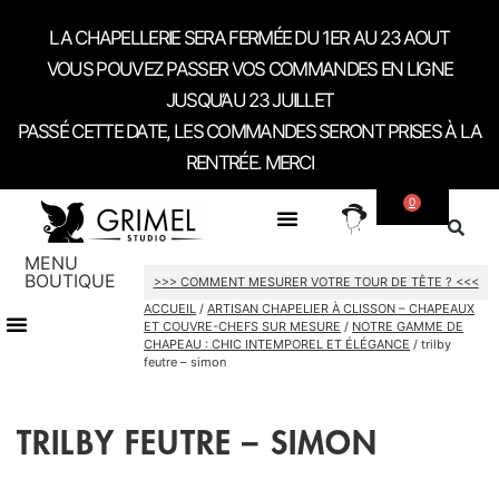
LA CHAPELLERIE SERA FERMÉE DU 1ER AU 23 AOUT
VOUS POUVEZ PASSER VOS COMMANDES EN LIGNE
JUSQU’AU 23 JUILLET
PASSÉ CETTE DATE, LES COMMANDES SERONT PRISES À LA
RENTRÉE. MERCI
0
SUR MESURE
A PROPOS
CONTACT / RDV SHOWROOM
MENU
BOUTIQUE
>>> COMMENT MESURER VOTRE TOUR DE TÊTE ? <<<
ACCUEIL
/
ARTISAN CHAPELIER À CLISSON – CHAPEAUX
CARTES CADEAU
ET COUVRE-CHEFS SUR MESURE
/
NOTRE GAMME DE
CHAPEAU : CHIC INTEMPOREL ET ÉLÉGANCE
/ trilby
feutre – simon
TRILBY FEUTRE – SIMON