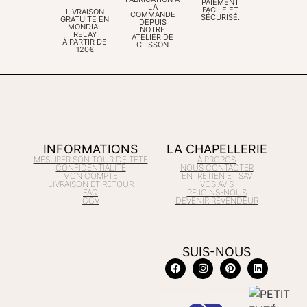
PAIEMENT
LA
FACILE ET
LIVRAISON
COMMANDE
SÉCURISÉ.
GRATUITE EN
DEPUIS
MONDIAL
NOTRE
RELAY
ATELIER DE
À PARTIR DE
CLISSON
120€
INFORMATIONS
LA CHAPELLERIE
MESURER SON TOUR DE TETE
À PROPOS
CONFIDENTIALITÉ
NOUS CONTACTER
MON COMPTE
ENTRETIEN ET SAV
LIVRAISON ET RETOUR
VOS AVIS
FAQ
REJOINS-NOUS
CGV
DEVENIR REVENDEUR
SUIS-NOUS