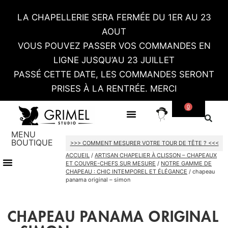
LA CHAPELLERIE SERA FERMÉE DU 1ER AU 23
AOUT
VOUS POUVEZ PASSER VOS COMMANDES EN
LIGNE JUSQU’AU 23 JUILLET
PASSÉ CETTE DATE, LES COMMANDES SERONT
PRISES À LA RENTRÉE. MERCI
0
SUR MESURE
CONTACT / RDV SHOWROOM
MENU
BOUTIQUE
>>> COMMENT MESURER VOTRE TOUR DE TÊTE ? <<<
ACCUEIL
/
ARTISAN CHAPELIER À CLISSON – CHAPEAUX
TOUT LE SHOP
CARTES CADEAU
ET COUVRE-CHEFS SUR MESURE
/
NOTRE GAMME DE
CHAPEAU : CHIC INTEMPOREL ET ÉLÉGANCE
/ chapeau
panama original – simon
CHAPEAU PANAMA ORIGINAL