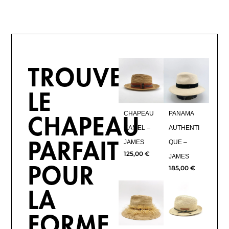
TROUVE
LE
CHAPEAU
PANAMA
CHAPEAU
CAMEL –
AUTHENTI
JAMES
QUE –
PARFAIT
125,00
€
JAMES
185,00
€
POUR
LA
FORME