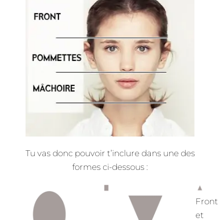
Tu vas donc pouvoir t’inclure dans une des
formes ci-dessous :
Front,
pommettes
Front
et
et