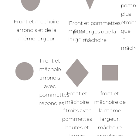
mâchoire
pomm
de
plus
Front et mâchoire
la
étroit
Front et pommettes
arrondis et de la
même
que
plus larges que la
même largeur
largeur
la
mâchoire
mâcho
Front et
mâchoire
arrondis
avec
Front et
front et
pommettes
mâchoire
mâchoire de
rebondies
étroits avec
la même
pommettes
largeur,
hautes et
mâchoire
larges
anguleuse