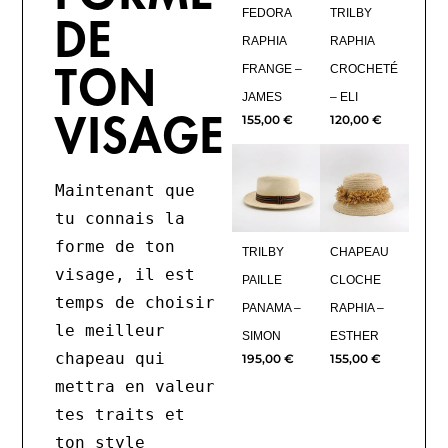
FEDORA
TRILBY
DE
RAPHIA
RAPHIA
FRANGE –
CROCHETÉ
TON
JAMES
– ELI
155,00
€
120,00
€
VISAGE
Maintenant que 
tu connais la 
forme de ton 
TRILBY
CHAPEAU
visage, il est 
PAILLE
CLOCHE
temps de choisir 
PANAMA –
RAPHIA –
le meilleur 
SIMON
ESTHER
chapeau qui 
195,00
€
155,00
€
mettra en valeur 
tes traits et 
ton style 