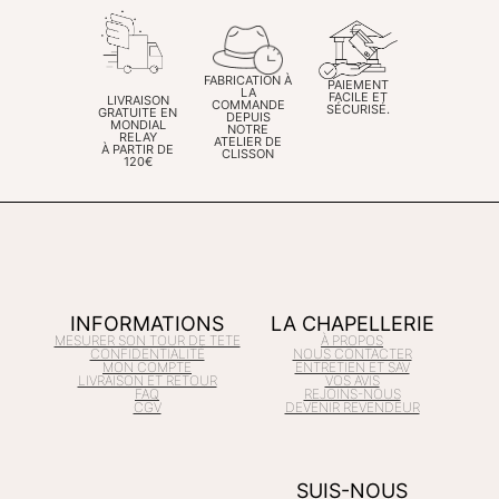
FABRICATION À
PAIEMENT
LA
FACILE ET
LIVRAISON
COMMANDE
SÉCURISÉ.
GRATUITE EN
DEPUIS
MONDIAL
NOTRE
RELAY
ATELIER DE
À PARTIR DE
CLISSON
120€
INFORMATIONS
LA CHAPELLERIE
MESURER SON TOUR DE TETE
À PROPOS
CONFIDENTIALITÉ
NOUS CONTACTER
MON COMPTE
ENTRETIEN ET SAV
LIVRAISON ET RETOUR
VOS AVIS
FAQ
REJOINS-NOUS
CGV
DEVENIR REVENDEUR
SUIS-NOUS