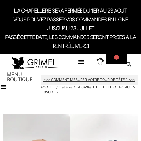
LA CHAPELLERIE SERA FERMÉE DU 1ER AU 23 AOUT
VOUS POUVEZ PASSER VOS COMMANDES EN LIGNE
JUSQU’AU 23 JUILLET
PASSÉ CETTE DATE, LES COMMANDES SERONT PRISES À LA
RENTRÉE. MERCI
0
SUR MESURE
A PROPOS
CONTACT / RDV SHOWROOM
MENU
BOUTIQUE
>>> COMMENT MESURER VOTRE TOUR DE TÊTE ? <<<
ACCUEIL
/ matières /
LA CASQUETTE ET LE CHAPEAU EN
TISSU
/ lin
CARTES CADEAU