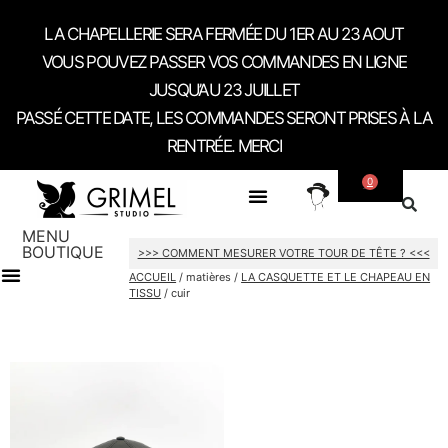
LA CHAPELLERIE SERA FERMÉE DU 1ER AU 23 AOUT
VOUS POUVEZ PASSER VOS COMMANDES EN LIGNE
JUSQU’AU 23 JUILLET
PASSÉ CETTE DATE, LES COMMANDES SERONT PRISES À LA
RENTRÉE. MERCI
0
SUR MESURE
A PROPOS
CONTACT / RDV SHOWROOM
MENU
BOUTIQUE
>>> COMMENT MESURER VOTRE TOUR DE TÊTE ? <<<
ACCUEIL
/ matières /
LA CASQUETTE ET LE CHAPEAU EN
TISSU
/ cuir
CARTES CADEAU