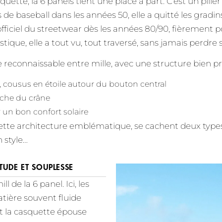
tte, la 6 panels tient une place à part. C’est un pilier
ns de baseball dans les années 50, elle a quitté les gradi
ficiel du streetwear dès les années 80/90, fièrement po
istique, elle a tout vu, tout traversé, sans jamais perdre 
 reconnaissable entre mille, avec une structure bien pré
 cousus en étoile autour du bouton central
oche du crâne
 un bon confort solaire
 cette architecture emblématique, se cachent deux type
n style…
TUDE ET SOUPLESSE
ill de la 6 panel. Ici, les
atière souvent fluide
et la casquette épouse