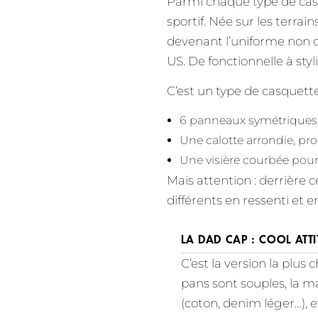
Parmi chaque type de casque
sportif. Née sur les terrai
devenant l’uniforme non of
US. De fonctionnelle à styl
C’est un type de casquette
6 panneaux symétriques,
Une calotte arrondie, pr
Une visière courbée pour
Mais attention : derrière
différents en ressenti et e
LA DAD CAP : COOL ATTI
C’est la version la plus ch
pans sont souples, la m
(coton, denim léger…), 