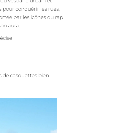
 du vestiaire urbain et
ns pour conquérir les rues,
rtée par les icônes du rap
son aura.
cise :
s de casquettes bien