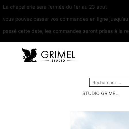
La chapellerie sera fermée du 1er au 23 aout
vous pouvez passer vos commandes en ligne jusqu’au 2
passé cette date, les commandes seront prises à la re
STUDIO GRIMEL