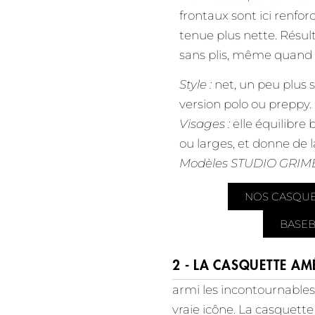
frontaux sont ici renfo
tenue plus nette. Résult
sans plis, même quand l
Style :
net, un peu plus s
version polo ou preppy.
Visages :
elle équilibre 
ou larges, et donne de l
Modèles STUDIO GRIM
NOS CASQUE
BASEB
2 - LA CASQUETTE AM
armi les incontournables
vraie icône. La casquett