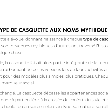
TYPE DE CASQUETTE AUX NOMS MYTHIQUE
quette a évolué, donnant naissance à chaque
type de cas
s sont devenues mythiques, d’autres ont traversé l’histo
elque chose.
e, la casquette faisait alors partie intégrante de la tenu
n arboraient de belles versions lors de leurs activités en
nt pour des modèles plus simples, plus pratiques. Chaq
e marqueur social.
 changé. La casquette dépasse les appartenances social
e à part entière, à la croisée du confort, du style et de
, au boulot ou en soirée, selon son type, sa matière, son al