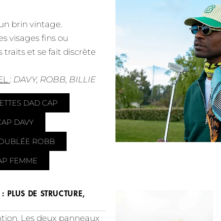
 un brin vintage.
les visages fins ou
 traits et se fait discrète
EL
:
DAVY, ROBB, BILLIE
ETTES DAD CAP
CAP DAVY
DOUBLÉE ROBB
AP FEMME
: PLUS DE STRUCTURE,
ntion. Les deux panneaux