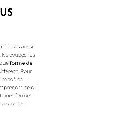
LUS
riations aussi
 les coupes, les
haque
forme de
ifférent. Pour
 11 modèles
mprendre ce qui
rtaines formes
es n’auront