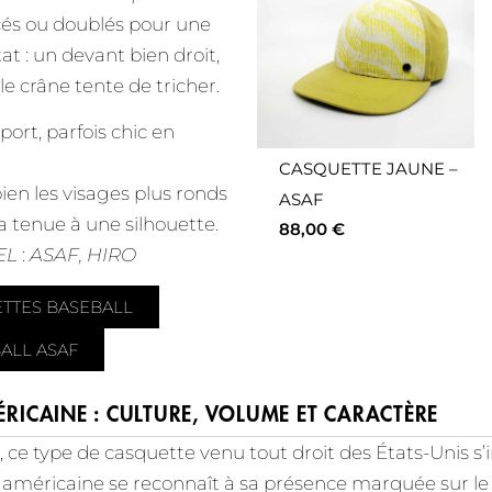
rcés ou doublés pour une
at : un devant bien droit,
e crâne tente de tricher.
port, parfois chic en
CASQUETTE JAUNE –
bien les visages plus ronds
ASAF
a tenue à une silhouette.
88,00
€
EL
:
ASAF, HIRO
TTES BASEBALL
ALL ASAF
ÉRICAINE : CULTURE, VOLUME ET CARACTÈRE
, ce type de casquette venu tout droit des États-Unis
e américaine se reconnaît à sa présence marquée sur le 