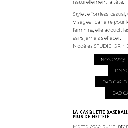
naturellement la tête.
Style :
effortless, casual,
Visages
: parfaite pour 
féminins, elle adoucit les
sans jamais s’effacer.
Modèles STUDIO GRIM
NOS CASQU
DAD 
DAD CAP 
DAD C
LA CASQUETTE BASEBALL 
PLUS DE NETTETÉ
Même base, autre inte