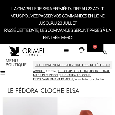
LA CHAPELLERIE SERA FERMÉE DU 1ER AU 23 AOUT
VOUS POUVEZ PASSER VOS COMMANDES EN LIGNE
JUSQU’AU 23 JUILLET
PASSÉ CETTE DATE, LES COMMANDES SERONT PRISES À LA
RENTRÉE. MERCI
0
SUR MESURE
A PROPOS
CONTACT / RDV SHOWROOM
MENU
BOUTIQUE
>>> COMMENT MESURER VOTRE TOUR DE TÊTE ? <<<
ACCUEIL
/ forme /
LES CHAPEAUX FRANÇAIS ARTISANAL
MADE IN CLISSON
/
LE CHAPEAU CLOCHE,
L'INCROYABLEMENT FÉMININ
/ elsa: le fédora cloche
CARTES CADEAU
LE FÉDORA CLOCHE ELSA