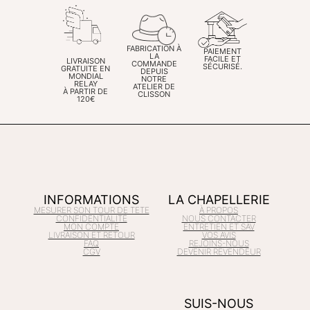
FABRICATION À
PAIEMENT
LA
FACILE ET
LIVRAISON
COMMANDE
SÉCURISÉ.
GRATUITE EN
DEPUIS
MONDIAL
NOTRE
RELAY
ATELIER DE
À PARTIR DE
CLISSON
120€
INFORMATIONS
LA CHAPELLERIE
MESURER SON TOUR DE TETE
À PROPOS
CONFIDENTIALITÉ
NOUS CONTACTER
MON COMPTE
ENTRETIEN ET SAV
LIVRAISON ET RETOUR
VOS AVIS
FAQ
REJOINS-NOUS
CGV
DEVENIR REVENDEUR
SUIS-NOUS