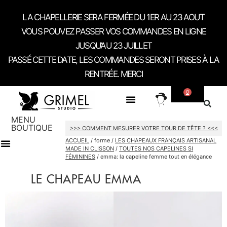
LA CHAPELLERIE SERA FERMÉE DU 1ER AU 23 AOUT
VOUS POUVEZ PASSER VOS COMMANDES EN LIGNE
JUSQU’AU 23 JUILLET
PASSÉ CETTE DATE, LES COMMANDES SERONT PRISES À LA
RENTRÉE. MERCI
0
SUR MESURE
A PROPOS
CONTACT / RDV SHOWROOM
MENU
BOUTIQUE
>>> COMMENT MESURER VOTRE TOUR DE TÊTE ? <<<
ACCUEIL
/ forme /
LES CHAPEAUX FRANÇAIS ARTISANAL
MADE IN CLISSON
/
TOUTES NOS CAPELINES SI
FÉMININES
/ emma: la capeline femme tout en élégance
CARTES CADEAU
LE CHAPEAU EMMA