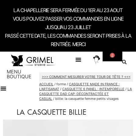
LA CHAPELLERIE SERA FERMÉE DU 1ER AU 23 AOUT
VOUS POUVEZ PASSER VOS COMMANDES EN LIGNE
JUSQU’AU 23 JUILLET
PASSÉ CETTE DATE, LES COMMANDES SERONT PRISES À LA
RENTRÉE. MERCI
0
SUR MESURE
A PROPOS
CONTACT / RDV SHOWROOM
MENU
BOUTIQUE
>>> COMMENT MESURER VOTRE TOUR DE TÊTE ? <<<
ACCUEIL
/ forme /
CASQUETTE MADE IN FRANCE :
L’ARTISANAT
/
CASQUETTE 6 PANEL : INTEMPORELLE
/
LA
CASQUETTE DAD CAP: DÉCONTRACTÉE ET
CARTES CADEAU
CASUAL
/ billie: la casquette femme petits visages
LA CASQUETTE BILLIE