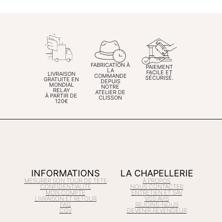
FABRICATION À
PAIEMENT
LA
FACILE ET
LIVRAISON
COMMANDE
SÉCURISÉ.
GRATUITE EN
DEPUIS
MONDIAL
NOTRE
RELAY
ATELIER DE
À PARTIR DE
CLISSON
120€
INFORMATIONS
LA CHAPELLERIE
MESURER SON TOUR DE TETE
À PROPOS
CONFIDENTIALITÉ
NOUS CONTACTER
MON COMPTE
ENTRETIEN ET SAV
LIVRAISON ET RETOUR
VOS AVIS
FAQ
REJOINS-NOUS
CGV
DEVENIR REVENDEUR