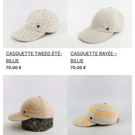
CASQUETTE TWEED ÉTÉ-
CASQUETTE RAYÉE –
BILLIE
BILLIE
70,00
€
70,00
€