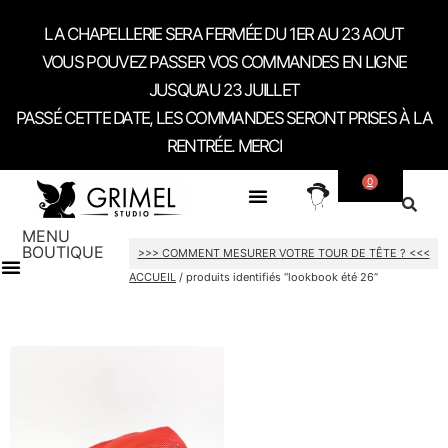
LA CHAPELLERIE SERA FERMÉE DU 1ER AU 23 AOUT
VOUS POUVEZ PASSER VOS COMMANDES EN LIGNE
JUSQU’AU 23 JUILLET
PASSÉ CETTE DATE, LES COMMANDES SERONT PRISES À LA
RENTRÉE. MERCI
0
SUR MESURE
A PROPOS
CONTACT / RDV SHOWROOM
MENU
BOUTIQUE
>>> COMMENT MESURER VOTRE TOUR DE TÊTE ? <<<
ACCUEIL
/ produits identifiés “lookbook été 26”
CARTES CADEAU