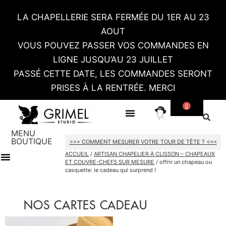
LA CHAPELLERIE SERA FERMÉE DU 1ER AU 23
AOUT
VOUS POUVEZ PASSER VOS COMMANDES EN
LIGNE JUSQU’AU 23 JUILLET
PASSÉ CETTE DATE, LES COMMANDES SERONT
PRISES À LA RENTRÉE. MERCI
0
SUR MESURE
CONTACT / RDV SHOWROOM
MENU
BOUTIQUE
>>> COMMENT MESURER VOTRE TOUR DE TÊTE ? <<<
ACCUEIL
/
ARTISAN CHAPELIER À CLISSON – CHAPEAUX
ET COUVRE-CHEFS SUR MESURE
/ offrir un chapeau ou
casquette: le cadeau qui surprend !
TOUT LE SHOP
CARTES CADEAU
NOS CARTES CADEAU