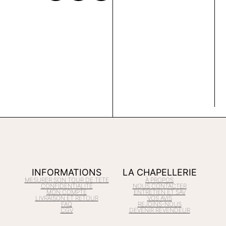
INFORMATIONS
LA CHAPELLERIE
MESURER SON TOUR DE TETE
À PROPOS
CONFIDENTIALITÉ
NOUS CONTACTER
MON COMPTE
ENTRETIEN ET SAV
LIVRAISON ET RETOUR
VOS AVIS
FAQ
REJOINS-NOUS
CGV
DEVENIR REVENDEUR