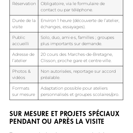
Réservation
Obligatoire, via le formulaire de
contact ou par téléphone.
Durée de la
Environ 1 heure (découverte de l’atelier,
visite
échanges, essayages).
Public
Solo, duo, ami·e·s, familles ; groupes
accueilli
plus importants sur demande.
Adresse de
20 cours des Marches-de-Bretagne,
l’atelier
Clisson, proche gare et centre-ville.
Photos &
Non autorisées, reportage sur accord
vidéos
préalable.
Formats
Adaptation possible pour ateliers
sur mesure
personnalisés et groupes scolaires/pro.
SUR MESURE ET PROJETS SPÉCIAUX
PENDANT OU APRÈS LA VISITE