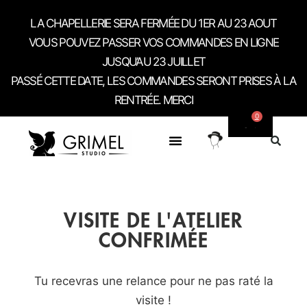
LA CHAPELLERIE SERA FERMÉE DU 1ER AU 23 AOUT
VOUS POUVEZ PASSER VOS COMMANDES EN LIGNE
JUSQU’AU 23 JUILLET
PASSÉ CETTE DATE, LES COMMANDES SERONT PRISES À LA
RENTRÉE. MERCI
0
SUR MESURE
A PROPOS
CONTACT / RDV SHOWROOM
VISITE DE L'ATELIER
CONFRIMÉE
Tu recevras une relance pour ne pas raté la
visite !