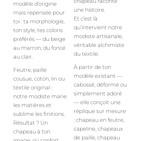
chapeau raconte
modèle d’origine
une histoire.
mais repensée pour
Et c’est là
toi : ta morphologie,
qu’intervient notre
ton style, tes coloris
modiste artisanale,
préférés — du beige
véritable alchimiste
au marron, du foncé
du textile.
au clair.
À partir de ton
Feutre, paille
modèle existant —
cousue, coton, lin ou
cabossé, déformé ou
textile original :
simplement adoré
notre modiste marie
— elle conçoit une
les matières et
réplique sur mesure
sublime les finitions.
: chapeau en feutre,
Résultat ? Un
capeline, chapeaux
chapeau à ton
de paille, chapeau
image, où confort,