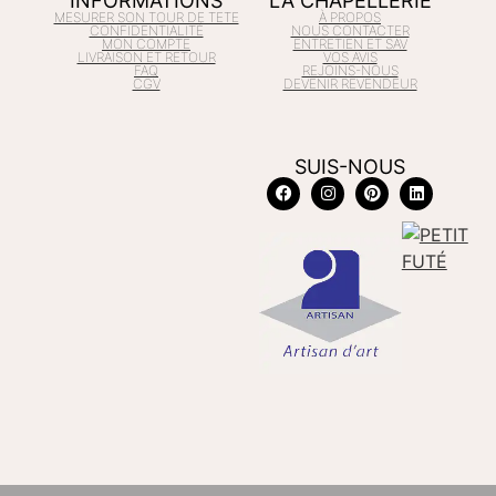
INFORMATIONS
LA CHAPELLERIE
MESURER SON TOUR DE TETE
À PROPOS
CONFIDENTIALITÉ
NOUS CONTACTER
MON COMPTE
ENTRETIEN ET SAV
LIVRAISON ET RETOUR
VOS AVIS
FAQ
REJOINS-NOUS
CGV
DEVENIR REVENDEUR
SUIS-NOUS