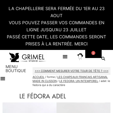
LA CHAPELLERIE SERA FERMÉE DU 1ER AU 23
AOUT
VOUS POUVEZ PASSER VOS COMMANDES EN
LIGNE JUSQU’AU 23 JUILLET
PASSÉ CETTE DATE, LES COMMANDES SERONT
PRISES À LA RENTRÉE. MERCI
0
SUR MESURE
CONTACT / RDV SHOWROOM
MENU
BOUTIQUE
>>> COMMENT MESURER VOTRE TOUR DE TÊTE ? <<<
ACCUEIL
/ forme /
LES CHAPEAUX FRANÇAIS ARTISANAL
MADE IN CLISSON
/
LE FEDORA: UN INTEMPOREL
/ adel: le
fedora qui a du caractère
TOUT LE SHOP
CARTES CADEAU
LE FÉDORA ADEL