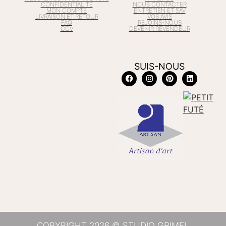
CONFIDENTIALITÉ
NOUS CONTACTER
MON COMPTE
ENTRETIEN ET SAV
LIVRAISON ET RETOUR
VOS AVIS
FAQ
REJOINS-NOUS
CGV
DEVENIR REVENDEUR
SUIS-NOUS
COPYRIGHT 2026 © STUDIO GRIMEL