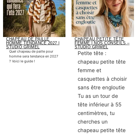
CHAPEAU DE PAILLE
CHAPEAU PETITE TÊTE
HOMME TENDANCE 2027 |
FEMME | NOS CONSEILS –
STUDIO GRIMEL
STUDIO GRIMEL
Quel chapeau de paille pour
Petite tête :
homme sera tendance en 2027
chapeau petite tête
? Voici le guide !
femme et
casquettes à choisir
sans être engloutie
Tu as un tour de
tête inférieur à 55
centimètres, tu
cherches un
chapeau petite tête