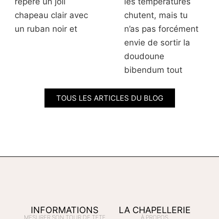
repéré un joli
les températures
chapeau clair avec
chutent, mais tu
un ruban noir et
n’as pas forcément
envie de sortir la
doudoune
bibendum tout
TOUS LES ARTICLES DU BLOG
INFORMATIONS
LA CHAPELLERIE
MESURER SON TOUR DE TETE
À PROPOS